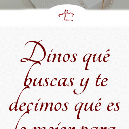
i
o
n
Dinos qué
buscas y te
decimos qué es
lo mejor para